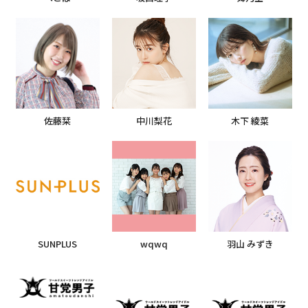
木下 綾菜
佐藤栞
中川梨花
SUNPLUS
wqwq
羽山 みずき