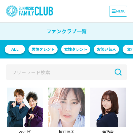
ファンクラブ一覧
ALL
男性タレント
女性タレント
お笑い芸人
文
ぺこぱ
坂口理子
舞乃空