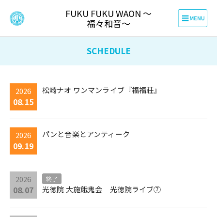
FUKU FUKU WAON 〜
福々和音〜
SCHEDULE
松崎ナオ ワンマンライブ『福福荘』
2026
08.15
パンと音楽とアンティーク
2026
09.19
2026
終了
08.07
光徳院 大施餓鬼会 光徳院ライブ⑦